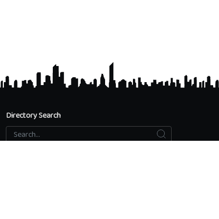
Directory Search
Search
Search...
Accredited Universities
Directory Search
Add an educational institution
Privacy Policy
Contact us
Quick access