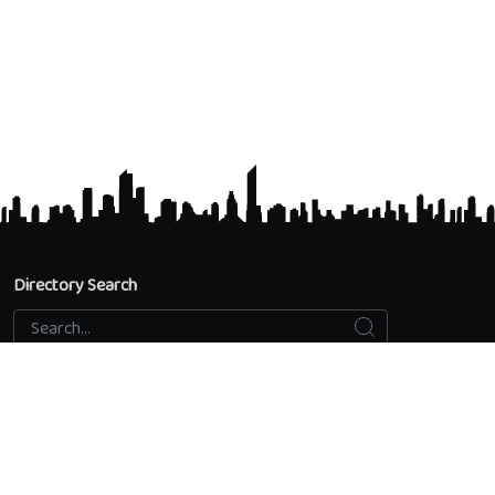
Directory Search
Search
Search...
Accredited Universities
Directory Search
Add an educational institution
Privacy Policy
Contact us