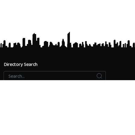
Directory Search
Search
Search...
Accredited Universities
Directory Search
Add an educational institution
Privacy Policy
Contact us
Quick access
Calculate GPA from 4