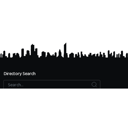
Directory Search
Search
Search...
Accredited Universities
Directory Search
Add an educational institution
Privacy Policy
Contact us