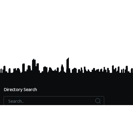
Directory Search
Search
Search...
Accredited Universities
Directory Search
Add an educational institution