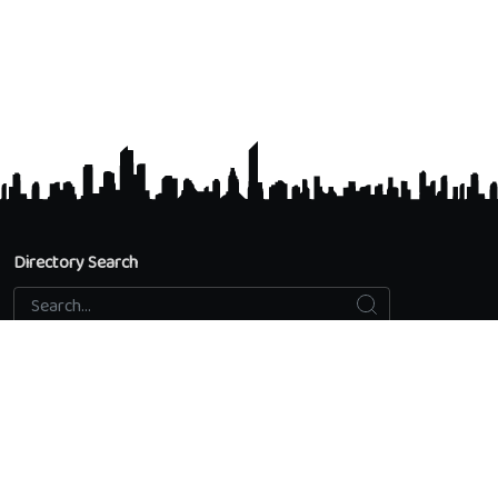
Directory Search
Search
Search...
Accredited Universities
Directory Search
Add an educational institution
Privacy Policy
Contact us
Quick access