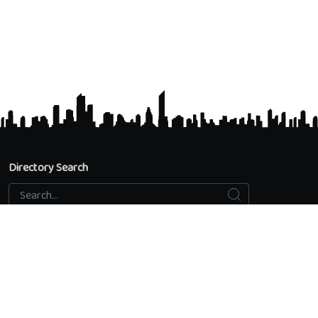
Directory Search
Search
Search...
Accredited Universities
Directory Search
Add an educational institution
Privacy Policy
Contact us
Quick access