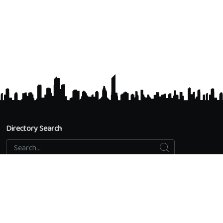
Directory Search
Search
Search...
Accredited Universities
Directory Search
Add an educational institution
Privacy Policy
Contact us