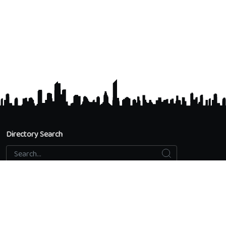
Directory Search
Search
Search...
Accredited Universities
Directory Search
Add an educational institution
Privacy Policy
Contact us